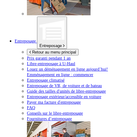
Entreposage
Entreposage
Retour au menu principal
Prix garanti pendant 1 an
Libre-entreposage à
U-Haul
Louez un déménagement en ligne aujourd’hui!
Emménagement en ligne : commencer
Entreposage climatisé
Entreposage de VR, de voiture et de bateau
Guide des tailles d'unités de libre-entreposage
Entreposage extérieur/accessible en voiture
Payer ma facture d'entreposage
FAQ
Conseils sur le libre-entreposage
Fournitures d’entreposage