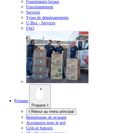
Fournisseurs locaux
Fonctionnement
Services
Types de déménagements
U-Box -
Services
FAQ
Propane
Propane
Retour au menu principal
Remplissage de propane
Accessoires pour le gril
Grils et fumoirs