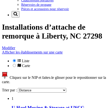
Chaufferettes portatives
Réservoirs de propane
Pièces et accessoires pour réservoir
Installations d’attache de
remorque à
Liberty, NC 27298
Modifier
Afficher les établissements sur une carte
Liste
Carte
Cliquez sur le NIP et faites-le glisser pour le repositionner sur la
carte.
Trier par :
1
U-Haul Moving & Storage at UNCG