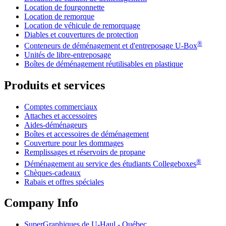
Location de fourgonnette
Location de remorque
Location de véhicule de remorquage
Diables et couvertures de protection
®
Conteneurs de déménagement et d'entreposage
U-Box
Unités de libre-entreposage
Boîtes de déménagement réutilisables en plastique
Produits et services
Comptes commerciaux
Attaches et accessoires
Aides-déménageurs
Boîtes et accessoires de déménagement
Couverture pour les dommages
Remplissages et réservoirs de propane
®
Déménagement au service des étudiants Collegeboxes
Chèques-cadeaux
Rabais et offres spéciales
Company Info
SuperGraphiques de
U-Haul
- Québec