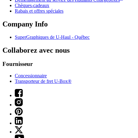
Chèques-cadeaux
Rabais et offres spéciales
Company Info
SuperGraphiques de
U-Haul
- Québec
Collaborez avec nous
Fournisseur
Concessionnaire
Transporteur de fret U-Box®