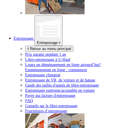
Entreposage
Entreposage
Retour au menu principal
Prix garanti pendant 1 an
Libre-entreposage à
U-Haul
Louez un déménagement en ligne aujourd’hui!
Emménagement en ligne : commencer
Entreposage climatisé
Entreposage de VR, de voiture et de bateau
Guide des tailles d'unités de libre-entreposage
Entreposage extérieur/accessible en voiture
Payer ma facture d'entreposage
FAQ
Conseils sur le libre-entreposage
Fournitures d’entreposage