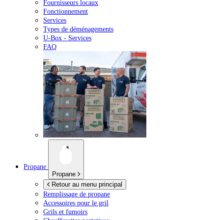
Fournisseurs locaux
Fonctionnement
Services
Types de déménagements
U-Box -
Services
FAQ
Propane
Propane
Retour au menu principal
Remplissage de propane
Accessoires pour le gril
Grils et fumoirs