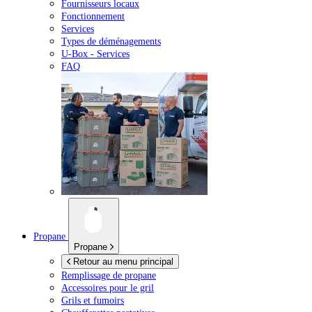
Fournisseurs locaux
Fonctionnement
Services
Types de déménagements
U-Box -
Services
FAQ
Propane
Propane
Retour au menu principal
Remplissage de propane
Accessoires pour le gril
Grils et fumoirs