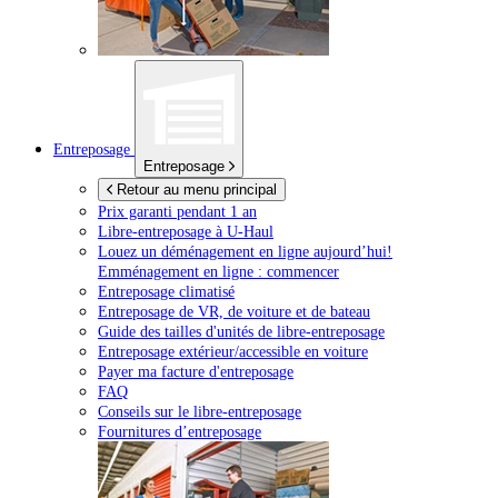
Entreposage
Entreposage
Retour au menu principal
Prix garanti pendant 1 an
Libre-entreposage à
U-Haul
Louez un déménagement en ligne aujourd’hui!
Emménagement en ligne : commencer
Entreposage climatisé
Entreposage de VR, de voiture et de bateau
Guide des tailles d'unités de libre-entreposage
Entreposage extérieur/accessible en voiture
Payer ma facture d'entreposage
FAQ
Conseils sur le libre-entreposage
Fournitures d’entreposage