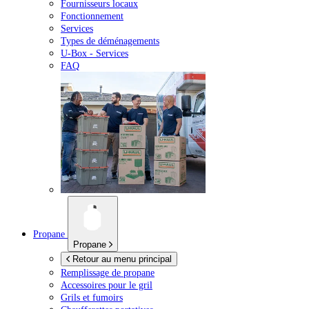
Fournisseurs locaux
Fonctionnement
Services
Types de déménagements
U-Box -
Services
FAQ
Propane
Propane
Retour au menu principal
Remplissage de propane
Accessoires pour le gril
Grils et fumoirs