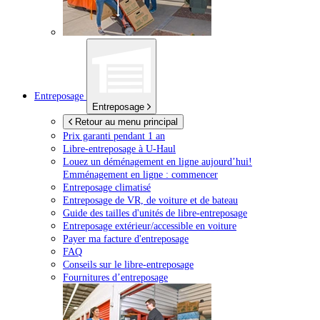
Entreposage
Entreposage
Retour au menu principal
Prix garanti pendant 1 an
Libre-entreposage à
U-Haul
Louez un déménagement en ligne aujourd’hui!
Emménagement en ligne : commencer
Entreposage climatisé
Entreposage de VR, de voiture et de bateau
Guide des tailles d'unités de libre-entreposage
Entreposage extérieur/accessible en voiture
Payer ma facture d'entreposage
FAQ
Conseils sur le libre-entreposage
Fournitures d’entreposage