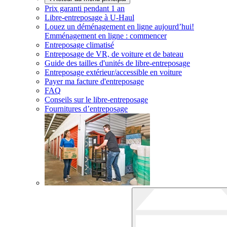
Prix garanti pendant 1 an
Libre-entreposage à
U-Haul
Louez un déménagement en ligne aujourd’hui!
Emménagement en ligne : commencer
Entreposage climatisé
Entreposage de VR, de voiture et de bateau
Guide des tailles d'unités de libre-entreposage
Entreposage extérieur/accessible en voiture
Payer ma facture d'entreposage
FAQ
Conseils sur le libre-entreposage
Fournitures d’entreposage