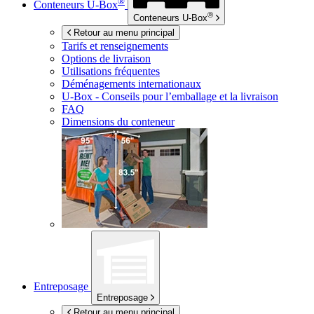
®
Conteneurs
U-Box
®
Conteneurs
U-Box
Retour au menu principal
Tarifs et renseignements
Options de livraison
Utilisations fréquentes
Déménagements internationaux
U-Box -
Conseils pour l’emballage et la livraison
FAQ
Dimensions du conteneur
Entreposage
Entreposage
Retour au menu principal