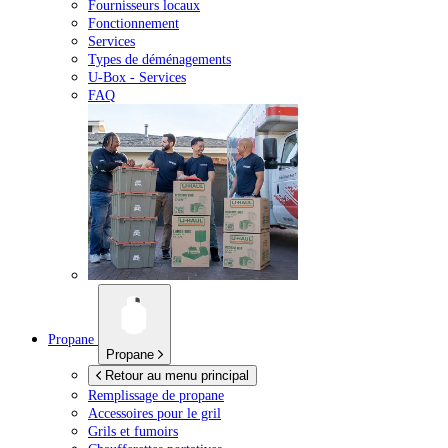
Fournisseurs locaux
Fonctionnement
Services
Types de déménagements
U-Box -
Services
FAQ
Propane
Propane
Retour au menu principal
Remplissage de propane
Accessoires pour le gril
Grils et fumoirs