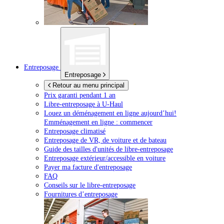
Entreposage
Entreposage
Retour au menu principal
Prix garanti pendant 1 an
Libre-entreposage à
U-Haul
Louez un déménagement en ligne aujourd’hui!
Emménagement en ligne : commencer
Entreposage climatisé
Entreposage de VR, de voiture et de bateau
Guide des tailles d'unités de libre-entreposage
Entreposage extérieur/accessible en voiture
Payer ma facture d'entreposage
FAQ
Conseils sur le libre-entreposage
Fournitures d’entreposage