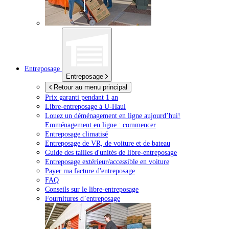
Entreposage
Entreposage
Retour au menu principal
Prix garanti pendant 1 an
Libre-entreposage à
U-Haul
Louez un déménagement en ligne aujourd’hui!
Emménagement en ligne : commencer
Entreposage climatisé
Entreposage de VR, de voiture et de bateau
Guide des tailles d'unités de libre-entreposage
Entreposage extérieur/accessible en voiture
Payer ma facture d'entreposage
FAQ
Conseils sur le libre-entreposage
Fournitures d’entreposage