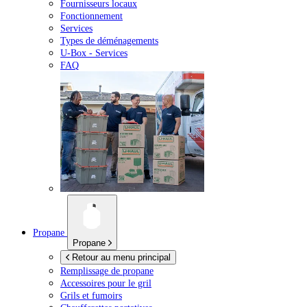
Fournisseurs locaux
Fonctionnement
Services
Types de déménagements
U-Box -
Services
FAQ
Propane
Propane
Retour au menu principal
Remplissage de propane
Accessoires pour le gril
Grils et fumoirs