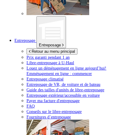
Entreposage
Entreposage
Retour au menu principal
Prix garanti pendant 1 an
Libre-entreposage à
U-Haul
Louez un déménagement en ligne aujourd’hui!
Emménagement en ligne : commencer
Entreposage climatisé
Entreposage de VR, de voiture et de bateau
Guide des tailles d'unités de libre-entreposage
Entreposage extérieur/accessible en voiture
Payer ma facture d'entreposage
FAQ
Conseils sur le libre-entreposage
Fournitures d’entreposage