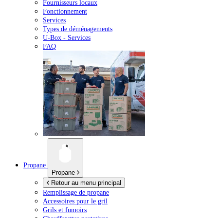
Fournisseurs locaux
Fonctionnement
Services
Types de déménagements
U-Box -
Services
FAQ
Propane
Propane
Retour au menu principal
Remplissage de propane
Accessoires pour le gril
Grils et fumoirs