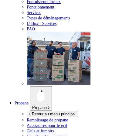
Fournisseurs locaux
Fonctionnement
Services
Types de déménagements
U-Box -
Services
FAQ
Propane
Propane
Retour au menu principal
Remplissage de propane
Accessoires pour le gril
Grils et fumoirs