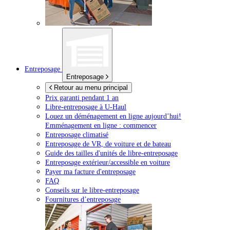
Entreposage
Entreposage
Retour au menu principal
Prix garanti pendant 1 an
Libre-entreposage à
U-Haul
Louez un déménagement en ligne aujourd’hui!
Emménagement en ligne : commencer
Entreposage climatisé
Entreposage de VR, de voiture et de bateau
Guide des tailles d'unités de libre-entreposage
Entreposage extérieur/accessible en voiture
Payer ma facture d'entreposage
FAQ
Conseils sur le libre-entreposage
Fournitures d’entreposage