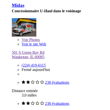
Midas
Concessionnaire U-Haul dans le voisinage
Voir
Photos
Voir le site Web
501 S Green Bay Rd
Waukegan, IL 60085
(224) 419-6115
Fermé aujourd'hui
238 évaluations
Distance estimée
3,0 milles
238 évaluations