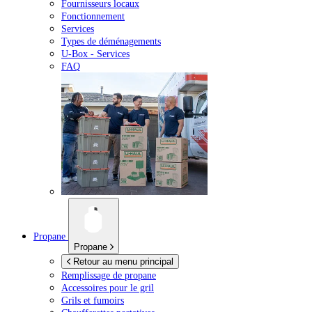
Fournisseurs locaux
Fonctionnement
Services
Types de déménagements
U-Box -
Services
FAQ
Propane
Propane
Retour au menu principal
Remplissage de propane
Accessoires pour le gril
Grils et fumoirs