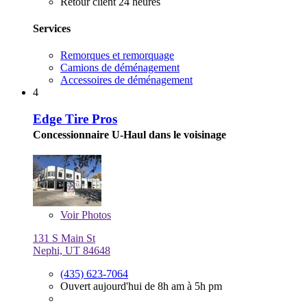
Retour client 24 heures
Services
Remorques et remorquage
Camions de déménagement
Accessoires de déménagement
4
Edge Tire Pros
Concessionnaire U-Haul dans le voisinage
Voir
Photos
131 S Main St
Nephi, UT 84648
(435) 623-7064
Ouvert aujourd'hui de 8h am à 5h pm