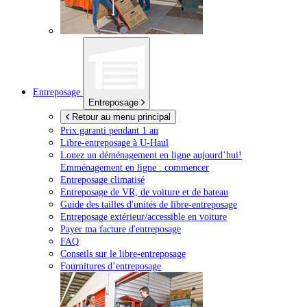
Entreposage
Entreposage
Retour au menu principal
Prix garanti pendant 1 an
Libre-entreposage à
U-Haul
Louez un déménagement en ligne aujourd’hui!
Emménagement en ligne : commencer
Entreposage climatisé
Entreposage de VR, de voiture et de bateau
Guide des tailles d'unités de libre-entreposage
Entreposage extérieur/accessible en voiture
Payer ma facture d'entreposage
FAQ
Conseils sur le libre-entreposage
Fournitures d’entreposage