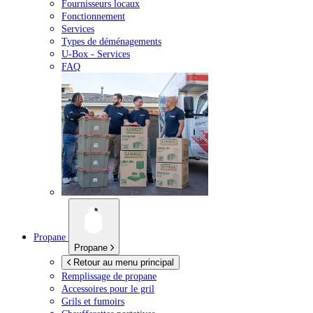
Fournisseurs locaux
Fonctionnement
Services
Types de déménagements
U-Box -
Services
FAQ
Propane
Propane
Retour au menu principal
Remplissage de propane
Accessoires pour le gril
Grils et fumoirs