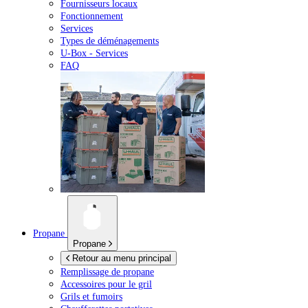
Fournisseurs locaux
Fonctionnement
Services
Types de déménagements
U-Box -
Services
FAQ
Propane
Propane
Retour au menu principal
Remplissage de propane
Accessoires pour le gril
Grils et fumoirs