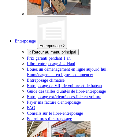
Entreposage
Entreposage
Retour au menu principal
Prix garanti pendant 1 an
Libre-entreposage à
U-Haul
Louez un déménagement en ligne aujourd’hui!
Emménagement en ligne : commencer
Entreposage climatisé
Entreposage de VR, de voiture et de bateau
Guide des tailles d'unités de libre-entreposage
Entreposage extérieur/accessible en voiture
Payer ma facture d'entreposage
FAQ
Conseils sur le libre-entreposage
Fournitures d’entreposage