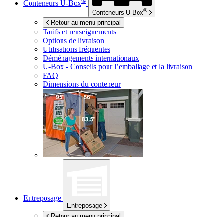
®
Conteneurs
U-Box
®
Conteneurs
U-Box
Retour au menu principal
Tarifs et renseignements
Options de livraison
Utilisations fréquentes
Déménagements internationaux
U-Box -
Conseils pour l’emballage et la livraison
FAQ
Dimensions du conteneur
Entreposage
Entreposage
Retour au menu principal