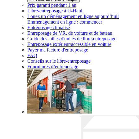
Prix garanti pendant 1 an
Libre-entreposage à
U-Haul
Louez un déménagement en ligne aujourd’hui!
Emménagement en ligne : commencer
Entreposage climatisé
Entreposage de VR, de voiture et de bateau
Guide des tailles d'unités de libre-entreposage
Entreposage extérieur/accessible en voiture
Payer ma facture d'entreposage
FAQ
Conseils sur le libre-entreposage
Fournitures d’entreposage