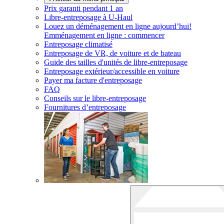
Prix garanti pendant 1 an
Libre-entreposage à
U-Haul
Louez un déménagement en ligne aujourd’hui!
Emménagement en ligne : commencer
Entreposage climatisé
Entreposage de VR, de voiture et de bateau
Guide des tailles d'unités de libre-entreposage
Entreposage extérieur/accessible en voiture
Payer ma facture d'entreposage
FAQ
Conseils sur le libre-entreposage
Fournitures d’entreposage