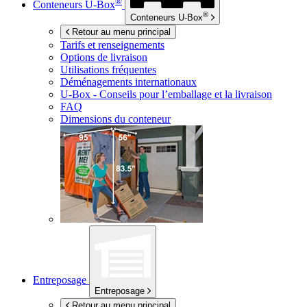
®
Conteneurs
U-Box
®
Conteneurs
U-Box
Retour au menu principal
Tarifs et renseignements
Options de livraison
Utilisations fréquentes
Déménagements internationaux
U-Box -
Conseils pour l’emballage et la livraison
FAQ
Dimensions du conteneur
Entreposage
Entreposage
Retour au menu principal