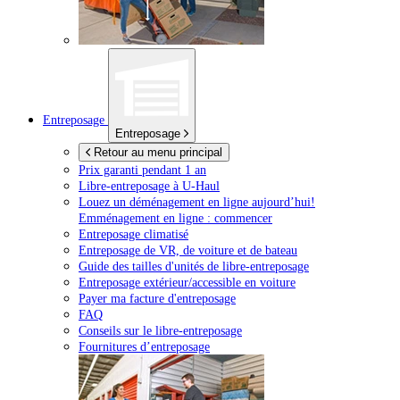
Entreposage
Entreposage
Retour au menu principal
Prix garanti pendant 1 an
Libre-entreposage à
U-Haul
Louez un déménagement en ligne aujourd’hui!
Emménagement en ligne : commencer
Entreposage climatisé
Entreposage de VR, de voiture et de bateau
Guide des tailles d'unités de libre-entreposage
Entreposage extérieur/accessible en voiture
Payer ma facture d'entreposage
FAQ
Conseils sur le libre-entreposage
Fournitures d’entreposage