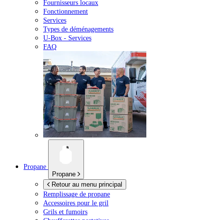
Fournisseurs locaux
Fonctionnement
Services
Types de déménagements
U-Box -
Services
FAQ
Propane
Propane
Retour au menu principal
Remplissage de propane
Accessoires pour le gril
Grils et fumoirs