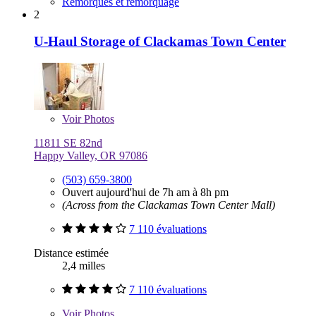
Remorques et remorquage
2
U-Haul Storage of Clackamas Town Center
Voir
Photos
11811 SE 82nd
Happy Valley, OR 97086
(503) 659-3800
Ouvert aujourd'hui de 7h am à 8h pm
(Across from the Clackamas Town Center Mall)
7 110 évaluations
Distance estimée
2,4 milles
7 110 évaluations
Voir
Photos