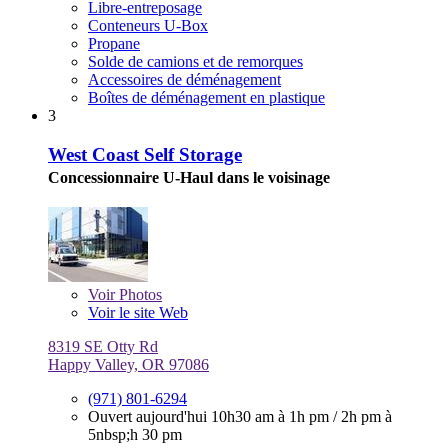
Libre-entreposage
Conteneurs U-Box
Propane
Solde de camions et de remorques
Accessoires de déménagement
Boîtes de déménagement en plastique
3
West Coast Self Storage
Concessionnaire U-Haul dans le voisinage
Voir
Photos
Voir le site Web
8319 SE Otty Rd
Happy Valley, OR 97086
(971) 801-6294
Ouvert aujourd'hui
10h30 am à 1h pm
/
2h pm à
5nbsp;h 30 pm