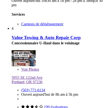
Ouvert aujourd'hui
10h30 am à 1h pm
/
2h pm à 5nbsp;h 30
pm
Services
Camions de déménagement
4
Value Towing & Auto Repair Corp
Concessionnaire U-Haul dans le voisinage
Voir
Photos
5955 SE 122nd Ave
Portland, OR 97236
(503) 771-6134
Ouvert aujourd'hui de 8h am à 5h pm
199 évaluations