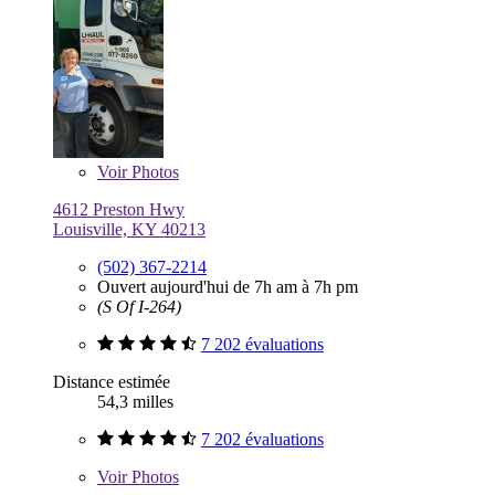
Voir
Photos
4612 Preston Hwy
Louisville, KY 40213
(502) 367-2214
Ouvert aujourd'hui de 7h am à 7h pm
(S Of I-264)
7 202 évaluations
Distance estimée
54,3 milles
7 202 évaluations
Voir
Photos