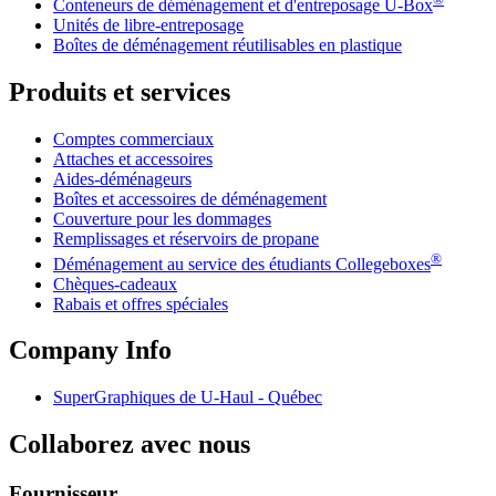
Conteneurs de déménagement et d'entreposage
U-Box
Unités de libre-entreposage
Boîtes de déménagement réutilisables en plastique
Produits et services
Comptes commerciaux
Attaches et accessoires
Aides-déménageurs
Boîtes et accessoires de déménagement
Couverture pour les dommages
Remplissages et réservoirs de propane
®
Déménagement au service des étudiants Collegeboxes
Chèques-cadeaux
Rabais et offres spéciales
Company Info
SuperGraphiques de
U-Haul
- Québec
Collaborez avec nous
Fournisseur