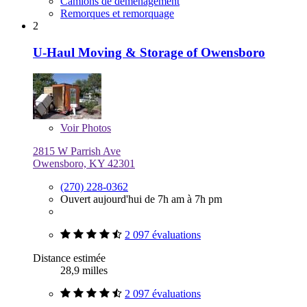
Camions de déménagement
Remorques et remorquage
2
U-Haul Moving & Storage of Owensboro
Voir
Photos
2815 W Parrish Ave
Owensboro, KY 42301
(270) 228-0362
Ouvert aujourd'hui de 7h am à 7h pm
2 097 évaluations
Distance estimée
28,9 milles
2 097 évaluations