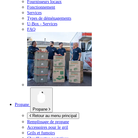
Fournisseurs locaux
Fonctionnement
Services
Types de déménagements
U-Box -
Services
FAQ
Propane
Propane
Retour au menu principal
Remplissage de propane
Accessoires pour le gril
Grils et fumoirs