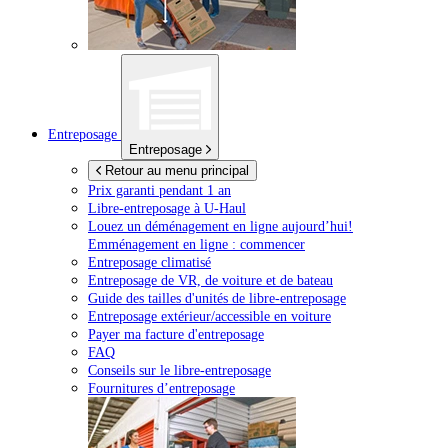
Entreposage
Entreposage
Retour au menu principal
Prix garanti pendant 1 an
Libre-entreposage à
U-Haul
Louez un déménagement en ligne aujourd’hui!
Emménagement en ligne : commencer
Entreposage climatisé
Entreposage de VR, de voiture et de bateau
Guide des tailles d'unités de libre-entreposage
Entreposage extérieur/accessible en voiture
Payer ma facture d'entreposage
FAQ
Conseils sur le libre-entreposage
Fournitures d’entreposage