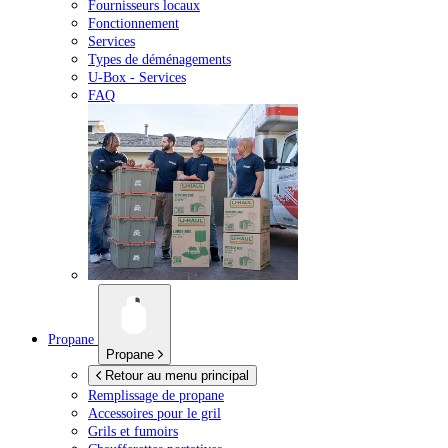
Fournisseurs locaux
Fonctionnement
Services
Types de déménagements
U-Box -
Services
FAQ
Propane
Propane
Retour au menu principal
Remplissage de propane
Accessoires pour le gril
Grils et fumoirs