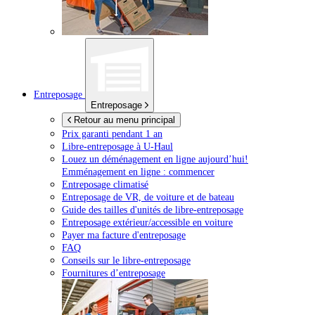
Entreposage
Entreposage
Retour au menu principal
Prix garanti pendant 1 an
Libre-entreposage à
U-Haul
Louez un déménagement en ligne aujourd’hui!
Emménagement en ligne : commencer
Entreposage climatisé
Entreposage de VR, de voiture et de bateau
Guide des tailles d'unités de libre-entreposage
Entreposage extérieur/accessible en voiture
Payer ma facture d'entreposage
FAQ
Conseils sur le libre-entreposage
Fournitures d’entreposage