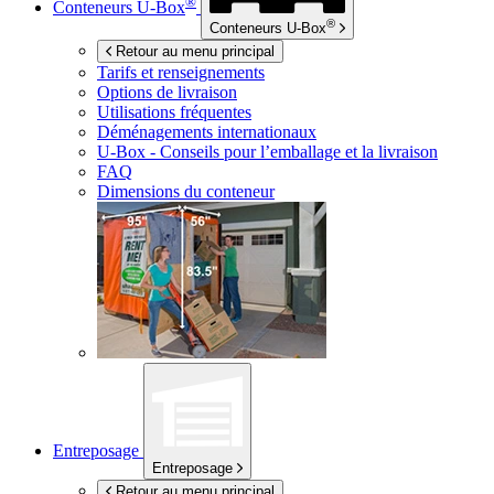
®
Conteneurs
U-Box
®
Conteneurs
U-Box
Retour au menu principal
Tarifs et renseignements
Options de livraison
Utilisations fréquentes
Déménagements internationaux
U-Box -
Conseils pour l’emballage et la livraison
FAQ
Dimensions du conteneur
Entreposage
Entreposage
Retour au menu principal