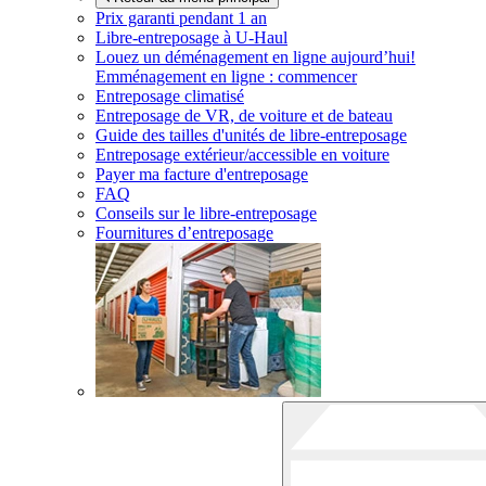
Prix garanti pendant 1 an
Libre-entreposage à
U-Haul
Louez un déménagement en ligne aujourd’hui!
Emménagement en ligne : commencer
Entreposage climatisé
Entreposage de VR, de voiture et de bateau
Guide des tailles d'unités de libre-entreposage
Entreposage extérieur/accessible en voiture
Payer ma facture d'entreposage
FAQ
Conseils sur le libre-entreposage
Fournitures d’entreposage