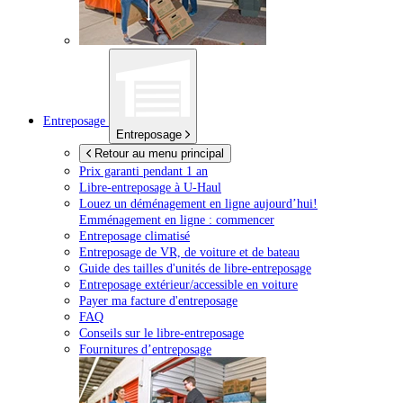
Entreposage
Entreposage
Retour au menu principal
Prix garanti pendant 1 an
Libre-entreposage à
U-Haul
Louez un déménagement en ligne aujourd’hui!
Emménagement en ligne : commencer
Entreposage climatisé
Entreposage de VR, de voiture et de bateau
Guide des tailles d'unités de libre-entreposage
Entreposage extérieur/accessible en voiture
Payer ma facture d'entreposage
FAQ
Conseils sur le libre-entreposage
Fournitures d’entreposage