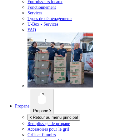
Fournisseurs locaux
Fonctionnement
Services
Types de déménagements
U-Box -
Services
FAQ
Propane
Propane
Retour au menu principal
Remplissage de propane
Accessoires pour le gril
Grils et fumoirs