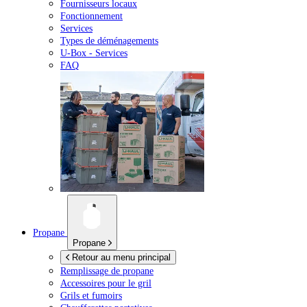
Fournisseurs locaux
Fonctionnement
Services
Types de déménagements
U-Box -
Services
FAQ
Propane
Propane
Retour au menu principal
Remplissage de propane
Accessoires pour le gril
Grils et fumoirs