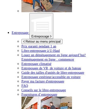
Entreposage
Entreposage
Retour au menu principal
Prix garanti pendant 1 an
Libre-entreposage à
U-Haul
Louez un déménagement en ligne aujourd’hui!
Emménagement en ligne : commencer
Entreposage climatisé
Entreposage de VR, de voiture et de bateau
Guide des tailles d'unités de libre-entreposage
Entreposage extérieur/accessible en voiture
Payer ma facture d'entreposage
FAQ
Conseils sur le libre-entreposage
Fournitures d’entreposage