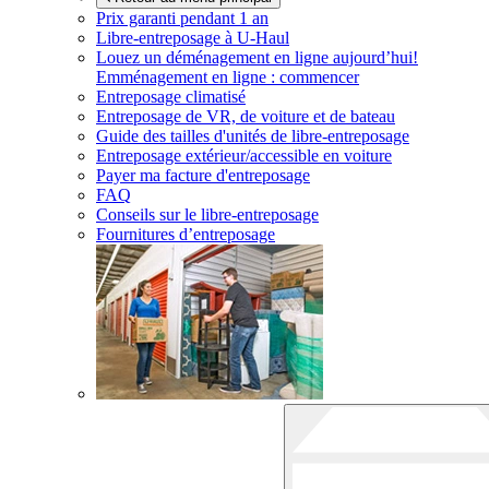
Prix garanti pendant 1 an
Libre-entreposage à
U-Haul
Louez un déménagement en ligne aujourd’hui!
Emménagement en ligne : commencer
Entreposage climatisé
Entreposage de VR, de voiture et de bateau
Guide des tailles d'unités de libre-entreposage
Entreposage extérieur/accessible en voiture
Payer ma facture d'entreposage
FAQ
Conseils sur le libre-entreposage
Fournitures d’entreposage