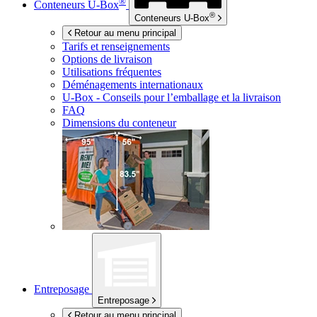
®
Conteneurs
U-Box
®
Conteneurs
U-Box
Retour au menu principal
Tarifs et renseignements
Options de livraison
Utilisations fréquentes
Déménagements internationaux
U-Box -
Conseils pour l’emballage et la livraison
FAQ
Dimensions du conteneur
Entreposage
Entreposage
Retour au menu principal