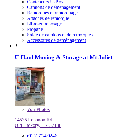
Conteneurs U-Box
Camions de déménagement
Remorques et remorquage
Attaches de remorque
Libre-entreposage
Propane
Solde de camions et de remorques
Accessoires de déménagement
3
U-Haul Moving & Storage at Mt Juliet
Voir
Photos
14535 Lebanon Rd
Old Hickory, TN 37138
(615) 754-6246