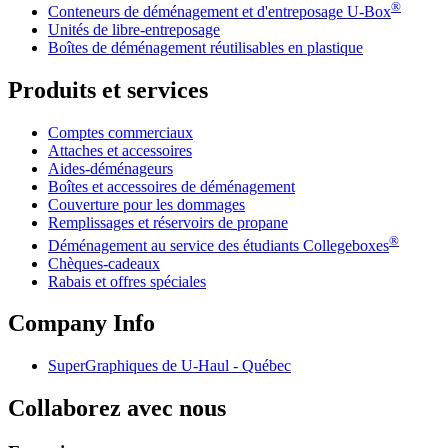
®
Conteneurs de déménagement et d'entreposage
U-Box
Unités de libre-entreposage
Boîtes de déménagement réutilisables en plastique
Produits et services
Comptes commerciaux
Attaches et accessoires
Aides-déménageurs
Boîtes et accessoires de déménagement
Couverture pour les dommages
Remplissages et réservoirs de propane
®
Déménagement au service des étudiants Collegeboxes
Chèques-cadeaux
Rabais et offres spéciales
Company Info
SuperGraphiques de
U-Haul
- Québec
Collaborez avec nous