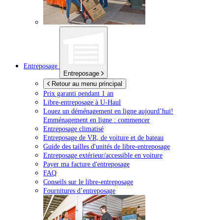
Entreposage
Entreposage
Retour au menu principal
Prix garanti pendant 1 an
Libre-entreposage à
U-Haul
Louez un déménagement en ligne aujourd’hui!
Emménagement en ligne : commencer
Entreposage climatisé
Entreposage de VR, de voiture et de bateau
Guide des tailles d'unités de libre-entreposage
Entreposage extérieur/accessible en voiture
Payer ma facture d'entreposage
FAQ
Conseils sur le libre-entreposage
Fournitures d’entreposage