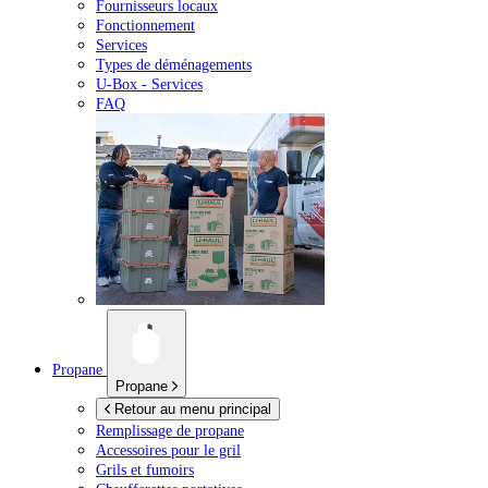
Fournisseurs locaux
Fonctionnement
Services
Types de déménagements
U-Box -
Services
FAQ
Propane
Propane
Retour au menu principal
Remplissage de propane
Accessoires pour le gril
Grils et fumoirs