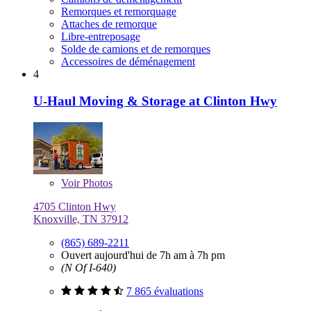
Remorques et remorquage
Attaches de remorque
Libre-entreposage
Solde de camions et de remorques
Accessoires de déménagement
4
U-Haul Moving & Storage at Clinton Hwy
Voir
Photos
4705 Clinton Hwy
Knoxville, TN 37912
(865) 689-2211
Ouvert aujourd'hui de 7h am à 7h pm
(N Of I-640)
7 865 évaluations