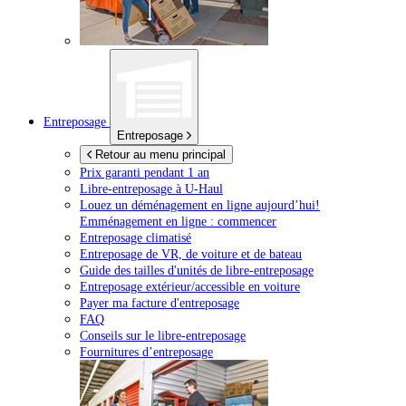
Entreposage
Entreposage
Retour au menu principal
Prix garanti pendant 1 an
Libre-entreposage à
U-Haul
Louez un déménagement en ligne aujourd’hui!
Emménagement en ligne : commencer
Entreposage climatisé
Entreposage de VR, de voiture et de bateau
Guide des tailles d'unités de libre-entreposage
Entreposage extérieur/accessible en voiture
Payer ma facture d'entreposage
FAQ
Conseils sur le libre-entreposage
Fournitures d’entreposage