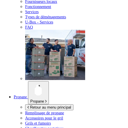
Fournisseurs locaux
Fonctionnement
Services
Types de déménagements
U-Box -
Services
FAQ
Propane
Propane
Retour au menu principal
Remplissage de propane
Accessoires pour le gril
Grils et fumoirs