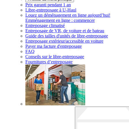
Prix garanti pendant 1 an
Libre-entreposage à
U-Haul
Louez un déménagement en ligne aujourd’hui!
Emménagement en ligne : commencer
Entreposage climatisé
Entreposage de VR, de voiture et de bateau
Guide des tailles d'unités de libre-entreposage
Entreposage extérieur/accessible en voiture
Payer ma facture d'entreposage
FAQ
Conseils sur le libre-entreposage
Fournitures d’entreposage