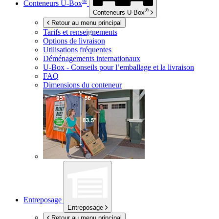
®
Conteneurs
U-Box
®
Conteneurs
U-Box
Retour au menu principal
Tarifs et renseignements
Options de livraison
Utilisations fréquentes
Déménagements internationaux
U-Box -
Conseils pour l’emballage et la livraison
FAQ
Dimensions du conteneur
Entreposage
Entreposage
Retour au menu principal