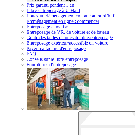
Prix garanti pendant 1 an
Libre-entreposage à
U-Haul
Louez un déménagement en ligne aujourd’hui!
Emménagement en ligne : commencer
Entreposage climatisé
Entreposage de VR, de voiture et de bateau
Guide des tailles d'unités de libre-entreposage
Entreposage extérieur/accessible en voiture
Payer ma facture d'entreposage
FAQ
Conseils sur le libre-entreposage
Fournitures d’entreposage