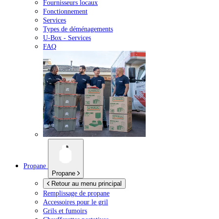
Fournisseurs locaux
Fonctionnement
Services
Types de déménagements
U-Box -
Services
FAQ
Propane
Propane
Retour au menu principal
Remplissage de propane
Accessoires pour le gril
Grils et fumoirs