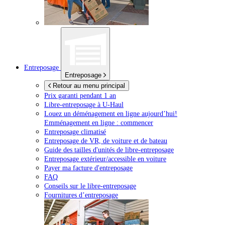
Entreposage
Entreposage
Retour au menu principal
Prix garanti pendant 1 an
Libre-entreposage à
U-Haul
Louez un déménagement en ligne aujourd’hui!
Emménagement en ligne : commencer
Entreposage climatisé
Entreposage de VR, de voiture et de bateau
Guide des tailles d'unités de libre-entreposage
Entreposage extérieur/accessible en voiture
Payer ma facture d'entreposage
FAQ
Conseils sur le libre-entreposage
Fournitures d’entreposage