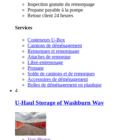
Inspection gratuite du remorquage
Propane payable à la pompe
Retour client 24 heures
Services
Conteneurs U-Box
Camions de déménagement
Remorques et remorquage
Attaches de remorque
Libre-entreposage
Propane
Solde de camions et de remorques
Accessoires de déménagement
Boîtes de déménagement en plastique
4
U-Haul Storage of Washburn Way
Voir
Photos