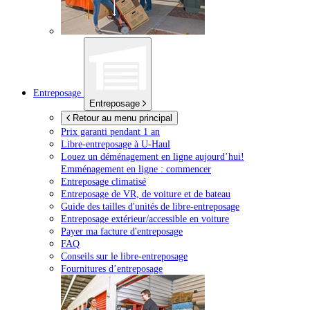
Entreposage
Entreposage
Retour au menu principal
Prix garanti pendant 1 an
Libre-entreposage à
U-Haul
Louez un déménagement en ligne aujourd’hui!
Emménagement en ligne : commencer
Entreposage climatisé
Entreposage de VR, de voiture et de bateau
Guide des tailles d'unités de libre-entreposage
Entreposage extérieur/accessible en voiture
Payer ma facture d'entreposage
FAQ
Conseils sur le libre-entreposage
Fournitures d’entreposage