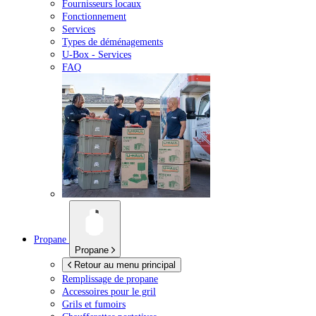
Fournisseurs locaux
Fonctionnement
Services
Types de déménagements
U-Box -
Services
FAQ
Propane
Propane
Retour au menu principal
Remplissage de propane
Accessoires pour le gril
Grils et fumoirs