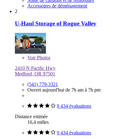
Solde de camions et de remorques
Accessoires de déménagement
2
U-Haul Storage of Rogue Valley
Voir
Photos
2410 N Pacific Hwy
Medford, OR 97501
(541) 779-3321
Ouvert aujourd'hui de 7h am à 7h pm
9 434 évaluations
Distance estimée
16,4 milles
9 434 évaluations