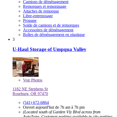
Camions de déménagement
Remorques et remorquage
Attaches de remorque
Libre-entreposage
Propane
Solde de camions et de remorques
Accessoires de déménagement
Boîtes de déménagement en plastique
3
U-Haul Storage of Umpqua Valley
Voir
Photos
1182 NE Stephens St
Roseburg, OR 97470
(541) 672-6864
Ouvert aujourd'hui de 7h am à 7h pm
(Located south of Garden Vly Blvd across from
AutoZone, Customer parking available in city parking