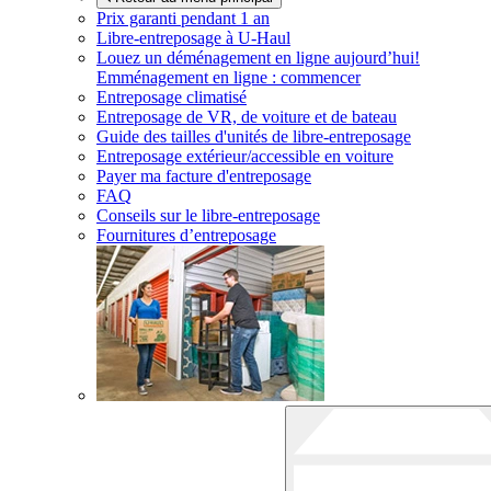
Prix garanti pendant 1 an
Libre-entreposage à
U-Haul
Louez un déménagement en ligne aujourd’hui!
Emménagement en ligne : commencer
Entreposage climatisé
Entreposage de VR, de voiture et de bateau
Guide des tailles d'unités de libre-entreposage
Entreposage extérieur/accessible en voiture
Payer ma facture d'entreposage
FAQ
Conseils sur le libre-entreposage
Fournitures d’entreposage