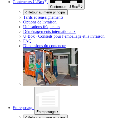
®
Conteneurs
U-Box
®
Conteneurs
U-Box
Retour au menu principal
Tarifs et renseignements
Options de livraison
Utilisations fréquentes
Déménagements internationaux
U-Box -
Conseils pour l’emballage et la livraison
FAQ
Dimensions du conteneur
Entreposage
Entreposage
Retour au menu principal