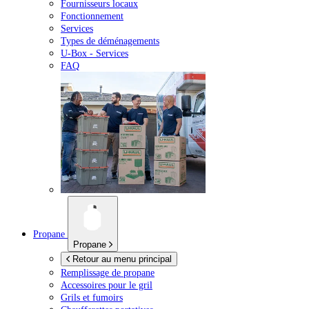
Fournisseurs locaux
Fonctionnement
Services
Types de déménagements
U-Box -
Services
FAQ
Propane
Propane
Retour au menu principal
Remplissage de propane
Accessoires pour le gril
Grils et fumoirs