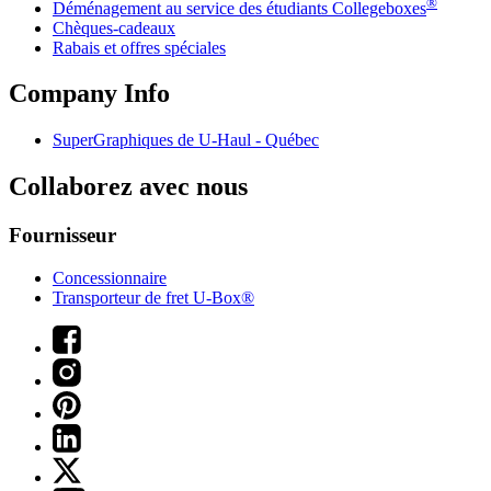
®
Déménagement au service des étudiants Collegeboxes
Chèques-cadeaux
Rabais et offres spéciales
Company Info
SuperGraphiques de
U-Haul
- Québec
Collaborez avec nous
Fournisseur
Concessionnaire
Transporteur de fret U-Box®