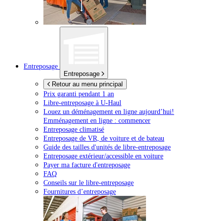
Entreposage
Entreposage
Retour au menu principal
Prix garanti pendant 1 an
Libre-entreposage à
U-Haul
Louez un déménagement en ligne aujourd’hui!
Emménagement en ligne : commencer
Entreposage climatisé
Entreposage de VR, de voiture et de bateau
Guide des tailles d'unités de libre-entreposage
Entreposage extérieur/accessible en voiture
Payer ma facture d'entreposage
FAQ
Conseils sur le libre-entreposage
Fournitures d’entreposage