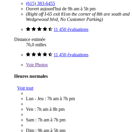
(615) 383-6455
Ouvert aujourd'hui de 9h am à 5h pm
(Right off I-65 exit 81on the corner of 8th ave south and
Wedgewood blvd, No Customer Parking)
11 450 évaluations
Distance estimée
76,0 milles
11 450 évaluations
Voir
Photos
Heures normales
Voir tout
Lun - Jeu : 7h am à 7h pm
Ven : 7h am à 8h pm
Sam : 7h am à 7h pm
Dim : 9h am à 5h pm