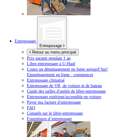
Entreposage
Entreposage
Retour au menu principal
Prix garanti pendant 1 an
Libre-entreposage à
U-Haul
Louez un déménagement en ligne aujourd’hui!
Emménagement en ligne : commencer
Entreposage climatisé
Entreposage de VR, de voiture et de bateau
Guide des tailles d'unités de libre-entreposage
Entreposage extérieur/accessible en voiture
Payer ma facture d'entreposage
FAQ
Conseils sur le libre-entreposage
Fournitures d’entreposage