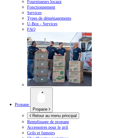
Fournisseurs locaux
Fonctionnement
Services
Types de déménagements
U-Box -
Services
FAQ
Propane
Propane
Retour au menu principal
Remplissage de propane
Accessoires pour le gril
Grils et fumoirs