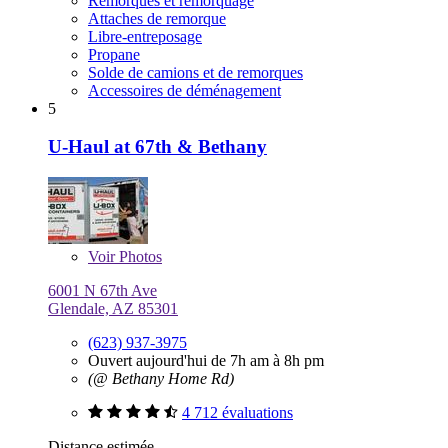
Remorques et remorquage
Attaches de remorque
Libre-entreposage
Propane
Solde de camions et de remorques
Accessoires de déménagement
5
U-Haul at 67th & Bethany
Voir
Photos
6001 N 67th Ave
Glendale, AZ 85301
(623) 937-3975
Ouvert aujourd'hui de 7h am à 8h pm
(@ Bethany Home Rd)
4 712 évaluations
Distance estimée