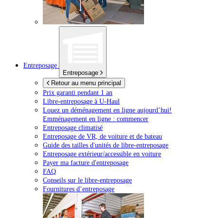
Entreposage
Entreposage
Retour au menu principal
Prix garanti pendant 1 an
Libre-entreposage à
U-Haul
Louez un déménagement en ligne aujourd’hui!
Emménagement en ligne : commencer
Entreposage climatisé
Entreposage de VR, de voiture et de bateau
Guide des tailles d'unités de libre-entreposage
Entreposage extérieur/accessible en voiture
Payer ma facture d'entreposage
FAQ
Conseils sur le libre-entreposage
Fournitures d’entreposage