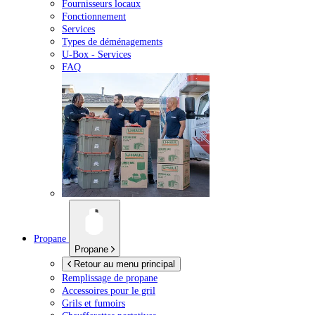
Fournisseurs locaux
Fonctionnement
Services
Types de déménagements
U-Box -
Services
FAQ
Propane
Propane
Retour au menu principal
Remplissage de propane
Accessoires pour le gril
Grils et fumoirs