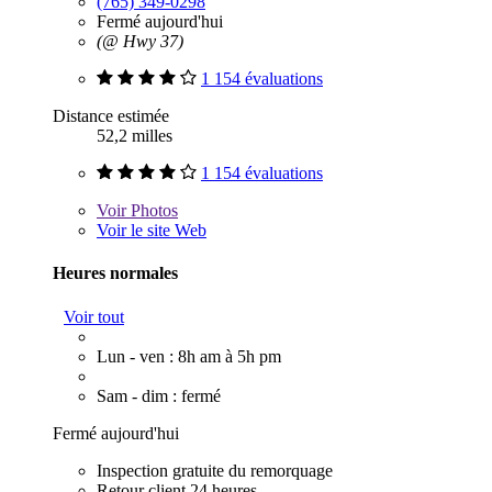
(765) 349-0298
Fermé aujourd'hui
(@ Hwy 37)
1 154 évaluations
Distance estimée
52,2 milles
1 154 évaluations
Voir
Photos
Voir le site Web
Heures normales
Voir tout
Lun - ven : 8h am à 5h pm
Sam - dim : fermé
Fermé aujourd'hui
Inspection gratuite du remorquage
Retour client 24 heures