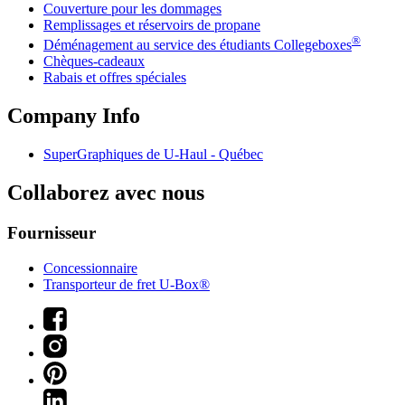
Couverture pour les dommages
Remplissages et réservoirs de propane
®
Déménagement au service des étudiants Collegeboxes
Chèques-cadeaux
Rabais et offres spéciales
Company Info
SuperGraphiques de
U-Haul
- Québec
Collaborez avec nous
Fournisseur
Concessionnaire
Transporteur de fret U-Box®