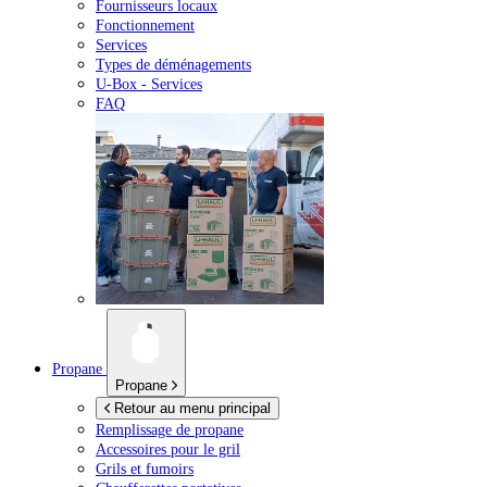
Fournisseurs locaux
Fonctionnement
Services
Types de déménagements
U-Box -
Services
FAQ
Propane
Propane
Retour au menu principal
Remplissage de propane
Accessoires pour le gril
Grils et fumoirs