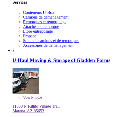
Services
Conteneurs U-Box
Camions de déménagement
Remorques et remorquage
Attaches de remorque
Libre-entreposage
Propane
Solde de camions et de remorques
Accessoires de déménagement
2
U-Haul Moving & Storage of Gladden Farms
Voir
Photos
11800 N Rillito Village Trail
Marana, AZ 85653