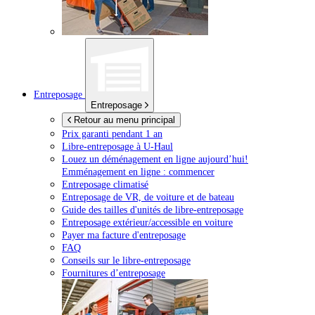
Entreposage
Entreposage
Retour au menu principal
Prix garanti pendant 1 an
Libre-entreposage à
U-Haul
Louez un déménagement en ligne aujourd’hui!
Emménagement en ligne : commencer
Entreposage climatisé
Entreposage de VR, de voiture et de bateau
Guide des tailles d'unités de libre-entreposage
Entreposage extérieur/accessible en voiture
Payer ma facture d'entreposage
FAQ
Conseils sur le libre-entreposage
Fournitures d’entreposage