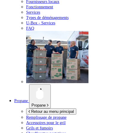
Fournisseurs locaux
Fonctionnement
Services
Types de déménagements
U-Box -
Services
FAQ
Propane
Propane
Retour au menu principal
Remplissage de propane
Accessoires pour le gril
Grils et fumoirs