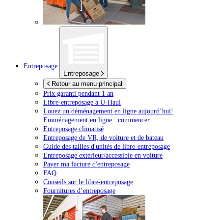
Entreposage
Entreposage
Retour au menu principal
Prix garanti pendant 1 an
Libre-entreposage à
U-Haul
Louez un déménagement en ligne aujourd’hui!
Emménagement en ligne : commencer
Entreposage climatisé
Entreposage de VR, de voiture et de bateau
Guide des tailles d'unités de libre-entreposage
Entreposage extérieur/accessible en voiture
Payer ma facture d'entreposage
FAQ
Conseils sur le libre-entreposage
Fournitures d’entreposage