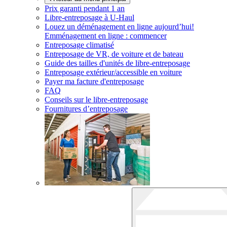
Prix garanti pendant 1 an
Libre-entreposage à
U-Haul
Louez un déménagement en ligne aujourd’hui!
Emménagement en ligne : commencer
Entreposage climatisé
Entreposage de VR, de voiture et de bateau
Guide des tailles d'unités de libre-entreposage
Entreposage extérieur/accessible en voiture
Payer ma facture d'entreposage
FAQ
Conseils sur le libre-entreposage
Fournitures d’entreposage