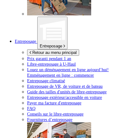
Entreposage
Entreposage
Retour au menu principal
Prix garanti pendant 1 an
Libre-entreposage à
U-Haul
Louez un déménagement en ligne aujourd’hui!
Emménagement en ligne : commencer
Entreposage climatisé
Entreposage de VR, de voiture et de bateau
Guide des tailles d'unités de libre-entreposage
Entreposage extérieur/accessible en voiture
Payer ma facture d'entreposage
FAQ
Conseils sur le libre-entreposage
Fournitures d’entreposage