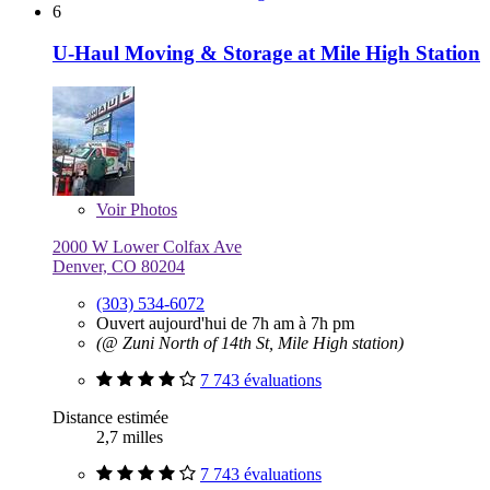
6
U-Haul Moving & Storage at Mile High Station
Voir
Photos
2000 W Lower Colfax Ave
Denver, CO 80204
(303) 534-6072
Ouvert aujourd'hui de 7h am à 7h pm
(@ Zuni North of 14th St, Mile High station)
7 743 évaluations
Distance estimée
2,7 milles
7 743 évaluations