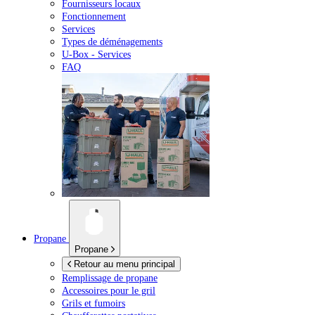
Fournisseurs locaux
Fonctionnement
Services
Types de déménagements
U-Box -
Services
FAQ
Propane
Propane
Retour au menu principal
Remplissage de propane
Accessoires pour le gril
Grils et fumoirs