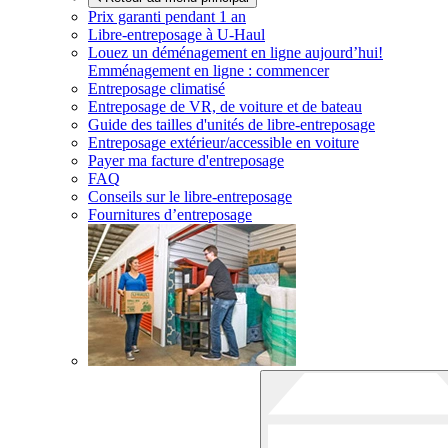
Prix garanti pendant 1 an
Libre-entreposage à
U-Haul
Louez un déménagement en ligne aujourd’hui!
Emménagement en ligne : commencer
Entreposage climatisé
Entreposage de VR, de voiture et de bateau
Guide des tailles d'unités de libre-entreposage
Entreposage extérieur/accessible en voiture
Payer ma facture d'entreposage
FAQ
Conseils sur le libre-entreposage
Fournitures d’entreposage