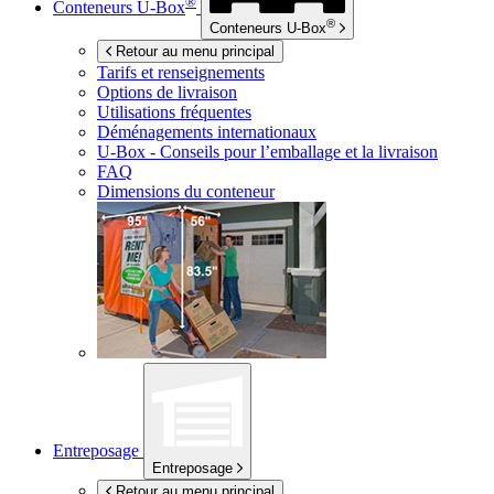
®
Conteneurs
U-Box
®
Conteneurs
U-Box
Retour au menu principal
Tarifs et renseignements
Options de livraison
Utilisations fréquentes
Déménagements internationaux
U-Box -
Conseils pour l’emballage et la livraison
FAQ
Dimensions du conteneur
Entreposage
Entreposage
Retour au menu principal