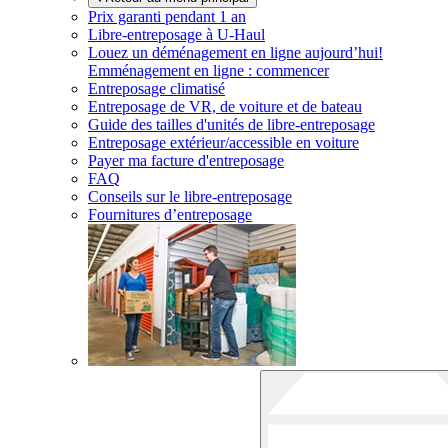
Prix garanti pendant 1 an
Libre-entreposage à
U-Haul
Louez un déménagement en ligne aujourd’hui!
Emménagement en ligne : commencer
Entreposage climatisé
Entreposage de VR, de voiture et de bateau
Guide des tailles d'unités de libre-entreposage
Entreposage extérieur/accessible en voiture
Payer ma facture d'entreposage
FAQ
Conseils sur le libre-entreposage
Fournitures d’entreposage