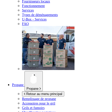
Fournisseurs locaux
Fonctionnement
Services
Types de déménagements
U-Box -
Services
FAQ
Propane
Propane
Retour au menu principal
Remplissage de propane
Accessoires pour le gril
Grils et fumoirs