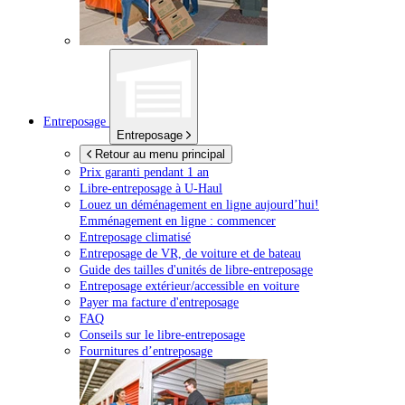
Entreposage
Entreposage
Retour au menu principal
Prix garanti pendant 1 an
Libre-entreposage à
U-Haul
Louez un déménagement en ligne aujourd’hui!
Emménagement en ligne : commencer
Entreposage climatisé
Entreposage de VR, de voiture et de bateau
Guide des tailles d'unités de libre-entreposage
Entreposage extérieur/accessible en voiture
Payer ma facture d'entreposage
FAQ
Conseils sur le libre-entreposage
Fournitures d’entreposage