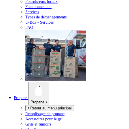
Fournisseurs locaux
Fonctionnement
Services
Types de déménagements
U-Box -
Services
FAQ
Propane
Propane
Retour au menu principal
Remplissage de propane
Accessoires pour le gril
Grils et fumoirs