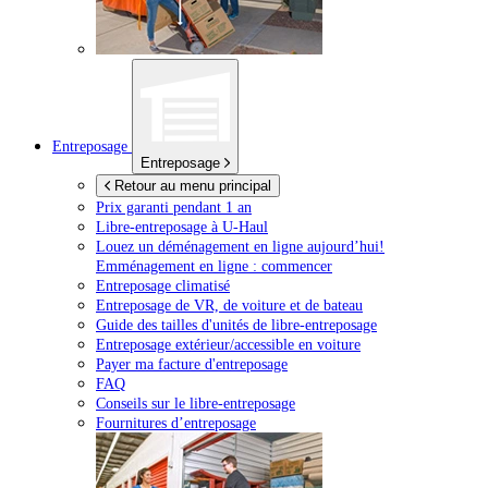
Entreposage
Entreposage
Retour au menu principal
Prix garanti pendant 1 an
Libre-entreposage à
U-Haul
Louez un déménagement en ligne aujourd’hui!
Emménagement en ligne : commencer
Entreposage climatisé
Entreposage de VR, de voiture et de bateau
Guide des tailles d'unités de libre-entreposage
Entreposage extérieur/accessible en voiture
Payer ma facture d'entreposage
FAQ
Conseils sur le libre-entreposage
Fournitures d’entreposage