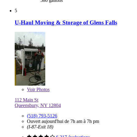
580 gallons
5
U-Haul Moving & Storage of Glens Falls
Voir
Photos
112 Main St
Queensbury, NY 12804
(518) 793-5126
Ouvert aujourd'hui de 7h am à 7h pm
(I-87-Exit 18)