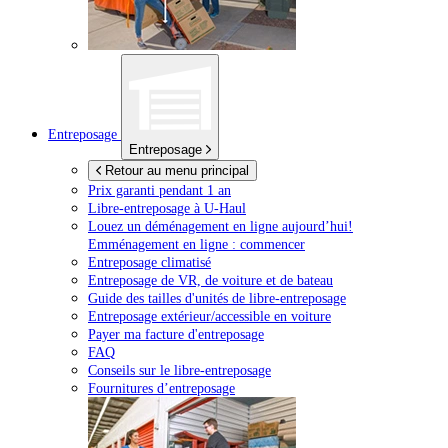
Entreposage
Entreposage
Retour au menu principal
Prix garanti pendant 1 an
Libre-entreposage à
U-Haul
Louez un déménagement en ligne aujourd’hui!
Emménagement en ligne : commencer
Entreposage climatisé
Entreposage de VR, de voiture et de bateau
Guide des tailles d'unités de libre-entreposage
Entreposage extérieur/accessible en voiture
Payer ma facture d'entreposage
FAQ
Conseils sur le libre-entreposage
Fournitures d’entreposage