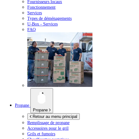
Fournisseurs locaux
Fonctionnement
Services
Types de déménagements
U-Box -
Services
FAQ
Propane
Propane
Retour au menu principal
Remplissage de propane
Accessoires pour le gril
Grils et fumoirs