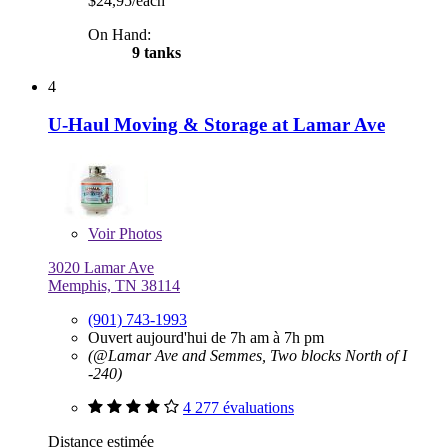
$24,95/each
On Hand:
9 tanks
4
U-Haul Moving & Storage at Lamar Ave
Voir
Photos
3020 Lamar Ave
Memphis, TN 38114
(901) 743-1993
Ouvert aujourd'hui de 7h am à 7h pm
(@Lamar Ave and Semmes, Two blocks North of I
-240)
4 277 évaluations
Distance estimée