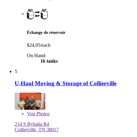
Échange de réservoir
$24,95/each
On Hand:
16 tanks
5
U-Haul Moving & Storage of Collierville
Voir
Photos
214 S Byhalia Rd
Collierville, TN 38017