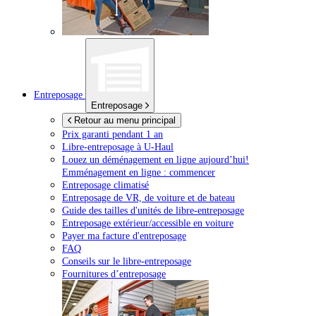
Entreposage
Entreposage
Retour au menu principal
Prix garanti pendant 1 an
Libre-entreposage à
U-Haul
Louez un déménagement en ligne aujourd’hui!
Emménagement en ligne : commencer
Entreposage climatisé
Entreposage de VR, de voiture et de bateau
Guide des tailles d'unités de libre-entreposage
Entreposage extérieur/accessible en voiture
Payer ma facture d'entreposage
FAQ
Conseils sur le libre-entreposage
Fournitures d’entreposage