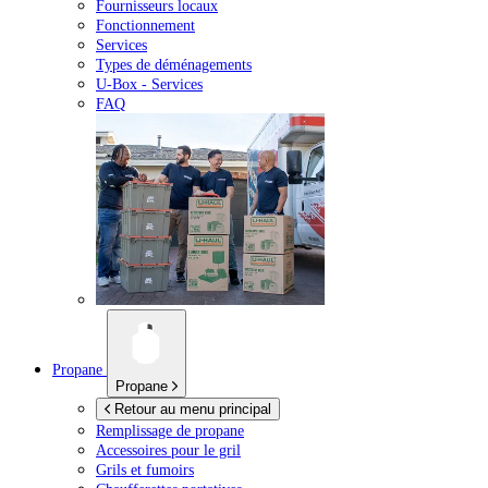
Fournisseurs locaux
Fonctionnement
Services
Types de déménagements
U-Box -
Services
FAQ
Propane
Propane
Retour au menu principal
Remplissage de propane
Accessoires pour le gril
Grils et fumoirs