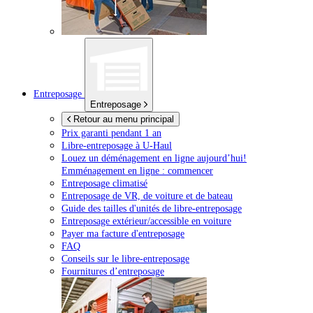
Entreposage
Entreposage
Retour au menu principal
Prix garanti pendant 1 an
Libre-entreposage à
U-Haul
Louez un déménagement en ligne aujourd’hui!
Emménagement en ligne : commencer
Entreposage climatisé
Entreposage de VR, de voiture et de bateau
Guide des tailles d'unités de libre-entreposage
Entreposage extérieur/accessible en voiture
Payer ma facture d'entreposage
FAQ
Conseils sur le libre-entreposage
Fournitures d’entreposage