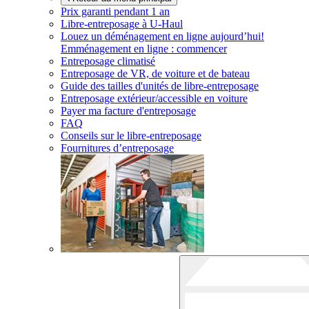
Prix garanti pendant 1 an
Libre-entreposage à
U-Haul
Louez un déménagement en ligne aujourd’hui!
Emménagement en ligne : commencer
Entreposage climatisé
Entreposage de VR, de voiture et de bateau
Guide des tailles d'unités de libre-entreposage
Entreposage extérieur/accessible en voiture
Payer ma facture d'entreposage
FAQ
Conseils sur le libre-entreposage
Fournitures d’entreposage