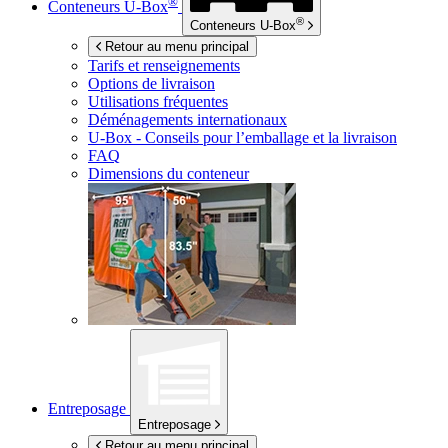
®
Conteneurs
U-Box
®
Conteneurs
U-Box
Retour au menu principal
Tarifs et renseignements
Options de livraison
Utilisations fréquentes
Déménagements internationaux
U-Box -
Conseils pour l’emballage et la livraison
FAQ
Dimensions du conteneur
Entreposage
Entreposage
Retour au menu principal