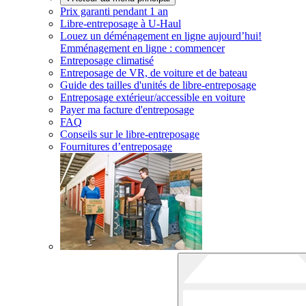
Prix garanti pendant 1 an
Libre-entreposage à
U-Haul
Louez un déménagement en ligne aujourd’hui!
Emménagement en ligne : commencer
Entreposage climatisé
Entreposage de VR, de voiture et de bateau
Guide des tailles d'unités de libre-entreposage
Entreposage extérieur/accessible en voiture
Payer ma facture d'entreposage
FAQ
Conseils sur le libre-entreposage
Fournitures d’entreposage