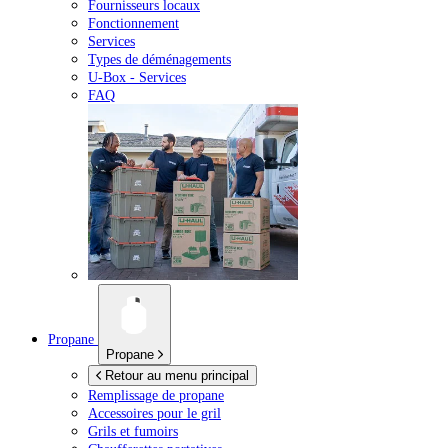
Fournisseurs locaux
Fonctionnement
Services
Types de déménagements
U-Box -
Services
FAQ
Propane
Propane
Retour au menu principal
Remplissage de propane
Accessoires pour le gril
Grils et fumoirs