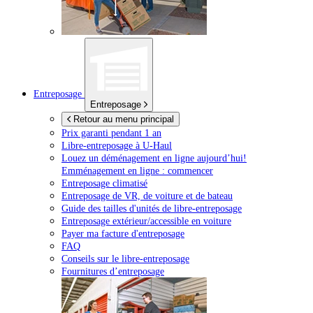
Entreposage
Entreposage
Retour au menu principal
Prix garanti pendant 1 an
Libre-entreposage à
U-Haul
Louez un déménagement en ligne aujourd’hui!
Emménagement en ligne : commencer
Entreposage climatisé
Entreposage de VR, de voiture et de bateau
Guide des tailles d'unités de libre-entreposage
Entreposage extérieur/accessible en voiture
Payer ma facture d'entreposage
FAQ
Conseils sur le libre-entreposage
Fournitures d’entreposage