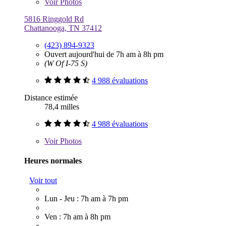
Voir
Photos
5816 Ringgold Rd
Chattanooga, TN 37412
(423) 894-9323
Ouvert aujourd'hui de 7h am à 8h pm
(W Of I-75 S)
4 988 évaluations
Distance estimée
78,4 milles
4 988 évaluations
Voir
Photos
Heures normales
Voir tout
Lun - Jeu : 7h am à 7h pm
Ven : 7h am à 8h pm