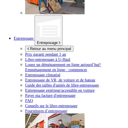
Entreposage
Entreposage
Retour au menu principal
Prix garanti pendant 1 an
Libre-entreposage à
U-Haul
Louez un déménagement en ligne aujourd’hui!
Emménagement en ligne : commencer
Entreposage climatisé
Entreposage de VR, de voiture et de bateau
Guide des tailles d'unités de libre-entreposage
Entreposage extérieur/accessible en voiture
Payer ma facture d'entreposage
FAQ
Conseils sur le libre-entreposage
Fournitures d’entreposage