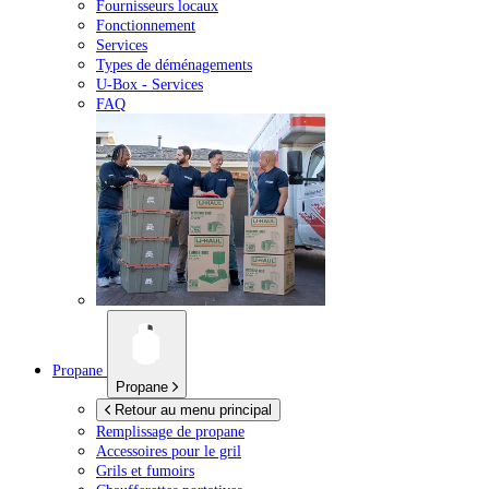
Fournisseurs locaux
Fonctionnement
Services
Types de déménagements
U-Box -
Services
FAQ
Propane
Propane
Retour au menu principal
Remplissage de propane
Accessoires pour le gril
Grils et fumoirs