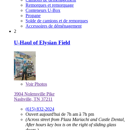
Remorques et remorquage
Conteneurs U-Box
Propane
Solde de camions et de remorques
Accessoires de déménagement
2
U-Haul of Elysian Field
Voir
Photos
3904 Nolensville Pike
Nashville, TN 37211
(615) 832-2024
Ouvert aujourd'hui de 7h am à 7h pm
(Across street from Plaza Mariachi and Castle Dental,
After hours key box is on the right of sliding glass
doors.)