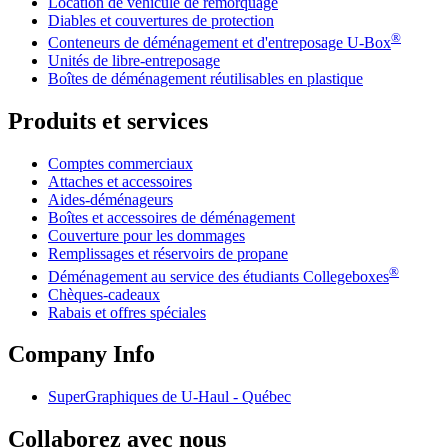
Location de véhicule de remorquage
Diables et couvertures de protection
®
Conteneurs de déménagement et d'entreposage
U-Box
Unités de libre-entreposage
Boîtes de déménagement réutilisables en plastique
Produits et services
Comptes commerciaux
Attaches et accessoires
Aides-déménageurs
Boîtes et accessoires de déménagement
Couverture pour les dommages
Remplissages et réservoirs de propane
®
Déménagement au service des étudiants Collegeboxes
Chèques-cadeaux
Rabais et offres spéciales
Company Info
SuperGraphiques de
U-Haul
- Québec
Collaborez avec nous