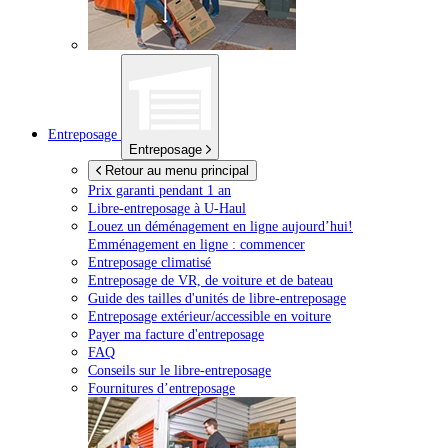
Entreposage
Entreposage
Retour au menu principal
Prix garanti pendant 1 an
Libre-entreposage à
U-Haul
Louez un déménagement en ligne aujourd’hui!
Emménagement en ligne : commencer
Entreposage climatisé
Entreposage de VR, de voiture et de bateau
Guide des tailles d'unités de libre-entreposage
Entreposage extérieur/accessible en voiture
Payer ma facture d'entreposage
FAQ
Conseils sur le libre-entreposage
Fournitures d’entreposage