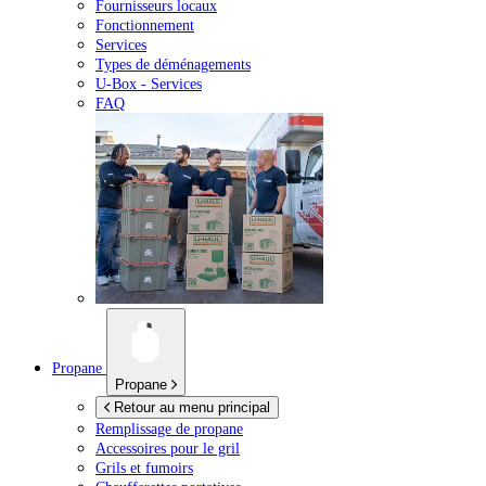
Fournisseurs locaux
Fonctionnement
Services
Types de déménagements
U-Box -
Services
FAQ
Propane
Propane
Retour au menu principal
Remplissage de propane
Accessoires pour le gril
Grils et fumoirs