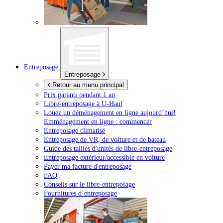
Entreposage
Entreposage
Retour au menu principal
Prix garanti pendant 1 an
Libre-entreposage à
U-Haul
Louez un déménagement en ligne aujourd’hui!
Emménagement en ligne : commencer
Entreposage climatisé
Entreposage de VR, de voiture et de bateau
Guide des tailles d'unités de libre-entreposage
Entreposage extérieur/accessible en voiture
Payer ma facture d'entreposage
FAQ
Conseils sur le libre-entreposage
Fournitures d’entreposage