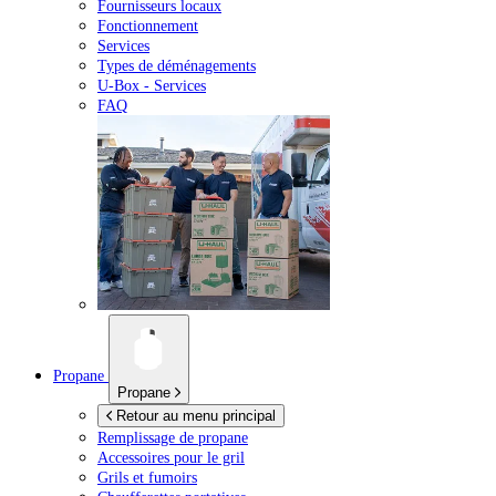
Fournisseurs locaux
Fonctionnement
Services
Types de déménagements
U-Box -
Services
FAQ
Propane
Propane
Retour au menu principal
Remplissage de propane
Accessoires pour le gril
Grils et fumoirs