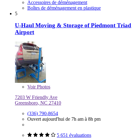
Accessoires de déménagement
Boîtes de déménagement en plastique
5
U-Haul Moving & Storage of Piedmont Triad
Airport
Voir
Photos
7203 W Friendly Ave
Greensboro, NC 27410
(336) 790-8654
Ouvert aujourd'hui de 7h am à 8h pm
5 651 évaluations