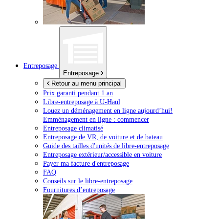
Entreposage
Entreposage
Retour au menu principal
Prix garanti pendant 1 an
Libre-entreposage à
U-Haul
Louez un déménagement en ligne aujourd’hui!
Emménagement en ligne : commencer
Entreposage climatisé
Entreposage de VR, de voiture et de bateau
Guide des tailles d'unités de libre-entreposage
Entreposage extérieur/accessible en voiture
Payer ma facture d'entreposage
FAQ
Conseils sur le libre-entreposage
Fournitures d’entreposage