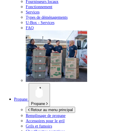
Fournisseurs locaux
Fonctionnement
Services
Types de déménagements
U-Box -
Services
FAQ
Propane
Propane
Retour au menu principal
Remplissage de propane
Accessoires pour le gril
Grils et fumoirs