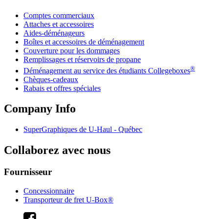
Comptes commerciaux
Attaches et accessoires
Aides-déménageurs
Boîtes et accessoires de déménagement
Couverture pour les dommages
Remplissages et réservoirs de propane
®
Déménagement au service des étudiants Collegeboxes
Chèques-cadeaux
Rabais et offres spéciales
Company Info
SuperGraphiques de
U-Haul
- Québec
Collaborez avec nous
Fournisseur
Concessionnaire
Transporteur de fret U-Box®