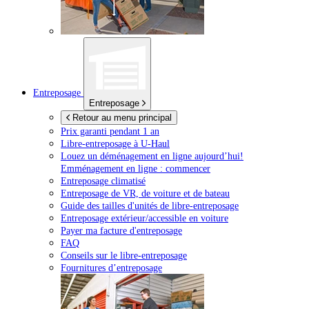
Entreposage
Entreposage
Retour au menu principal
Prix garanti pendant 1 an
Libre-entreposage à
U-Haul
Louez un déménagement en ligne aujourd’hui!
Emménagement en ligne : commencer
Entreposage climatisé
Entreposage de VR, de voiture et de bateau
Guide des tailles d'unités de libre-entreposage
Entreposage extérieur/accessible en voiture
Payer ma facture d'entreposage
FAQ
Conseils sur le libre-entreposage
Fournitures d’entreposage