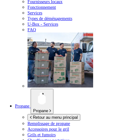
Fournisseurs locaux
Fonctionnement
Services
Types de déménagements
U-Box -
Services
FAQ
Propane
Propane
Retour au menu principal
Remplissage de propane
Accessoires pour le gril
Grils et fumoirs