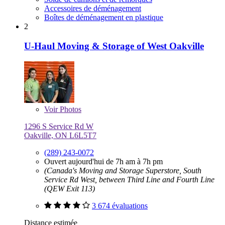
Accessoires de déménagement
Boîtes de déménagement en plastique
2
U-Haul Moving & Storage of West Oakville
Voir
Photos
1296 S Service Rd W
Oakville, ON L6L5T7
(289) 243-0072
Ouvert aujourd'hui de 7h am à 7h pm
(Canada's Moving and Storage Superstore, South
Service Rd West, between Third Line and Fourth Line
(QEW Exit 113)
3 674 évaluations
Distance estimée